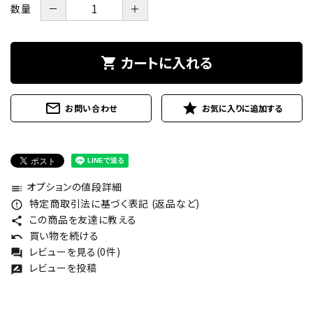
数量
－
＋
カートに入れる
shopping_cart
mail_outline
star
お問い合わせ
オプションの値段詳細
toc
特定商取引法に基づく表記 (返品など)
error_outline
この商品を友達に教える
share
買い物を続ける
undo
レビューを見る(0件)
forum
レビューを投稿
rate_review