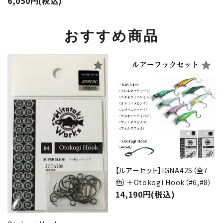
6,050円(税込)
おすすめ商品
star
star
【ルアーセット】IGNA42S（全7
色）＋Otokogi Hook（#6,#8）
14,190円(税込)