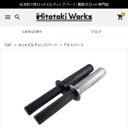
渓流釣り用ロッドビルディングパーツ・着脱式ロッド専門店
0
menu
search
shopping_cart
CATEGORY
ブログ
TOP
>
ロッドビルディングパーツ
>
アルミパーツ