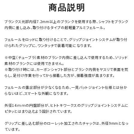
商品説明
ブランクス元部内径7.2mm以上のブランクを使用する際、シャフトをブランク
内側に差し込み、取り付けるタイプの超軽量アルミフェルール。
フェルールをロッドに取り付けることで、グリップジョイントシステムが取り付
けられたグリップに、ワンタッチで装着可能になります。
※中空（チューブラ）素材のブランク内側に差し込んで使用するため、ソリッド
素材のブランクには使用できません。
※取り付け時には、カーボンシャフト部分とブランク内側をヤスリで表面を荒
らし、足付け作業を行ってから接着した方が、接着強度が高まります。
フェルールの露出部分が少なくなるため、一見バットジョイント仕様とは分か
らないほど、スマートな外観になります。
外径14ｍｍの円盤部分が、ヒトトキワークスのグリップジョイントシステムに
ピタッとはまり込むよう設計されています。
グリップに差し込む部分のローレット加工されたチャックは、外径9mmとなっ
ています。