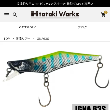
渓流釣り用ロッドビルディングパーツ・着脱式ロッド専門店
0
menu
search
shopping_cart
CATEGORY
ブログ
TOP
>
渓流ルアー
>
IGNA63S