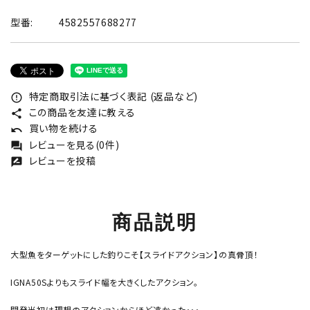
型番:
4582557688277
特定商取引法に基づく表記 (返品など)
error_outline
この商品を友達に教える
share
買い物を続ける
undo
レビューを見る(0件)
forum
レビューを投稿
rate_review
商品説明
大型魚をターゲットにした釣りこそ【スライドアクション】の真骨頂！
IGNA50Sよりもスライド幅を大きくしたアクション。
開発当初は理想のアクションからほど遠かった・・・。