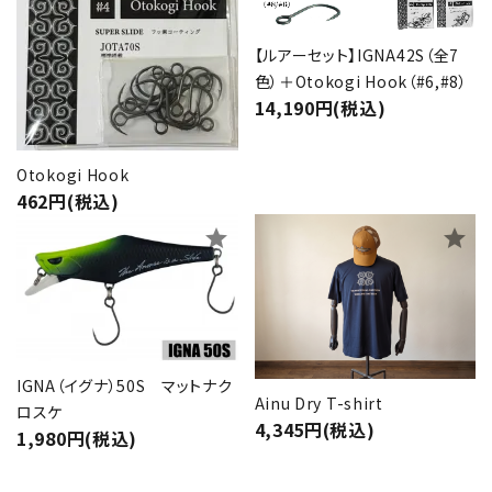
【ルアーセット】IGNA42S（全7
色）＋Otokogi Hook（#6,#8）
14,190円(税込)
Otokogi Hook
462円(税込)
star
star
IGNA（イグナ）50S マットナク
Ainu Dry T-shirt
ロスケ
4,345円(税込)
1,980円(税込)