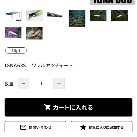
19pt
IGNA63S ツレルヤツチャート
数量
－
＋
カートに入れる
shopping_cart
mail_outline
star
お問い合わせ