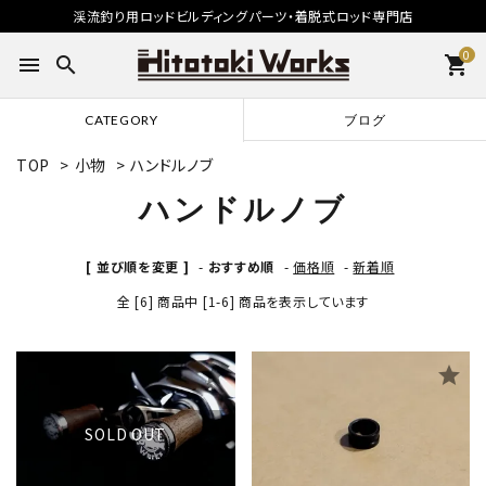
渓流釣り用ロッドビルディングパーツ・着脱式ロッド専門店
0
menu
search
shopping_cart
CATEGORY
ブログ
TOP
>
小物
>
ハンドルノブ
ハンドルノブ
[ 並び順を変更 ]
-
おすすめ順
-
価格順
-
新着順
全 [6] 商品中 [1-6] 商品を表示しています
star
star
SOLD OUT