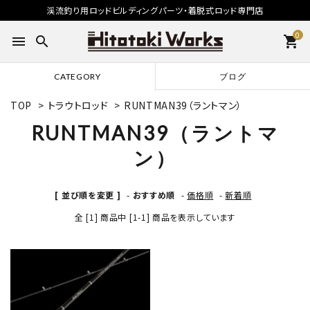
渓流釣り用ロッドビルディングパーツ・着脱式ロッド専門店
0
menu
search
shopping_cart
CATEGORY
ブログ
TOP
>
トラウトロッド
>
RUNTMAN39（ラントマン）
RUNTMAN39（ラントマ
ン）
[ 並び順を変更 ]
-
おすすめ順
-
価格順
-
新着順
全 [1] 商品中 [1-1] 商品を表示しています
star