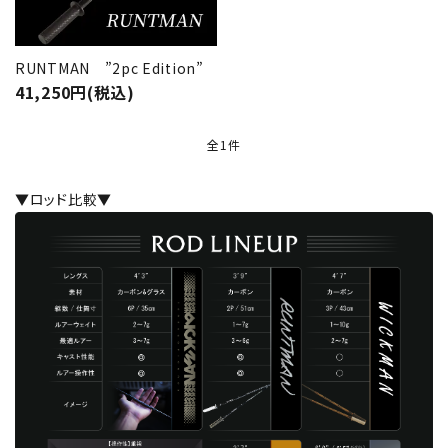
RUNTMAN ”2pc Edition”
41,250円(税込)
全1件
▼ロッド比較▼
close
キーワード