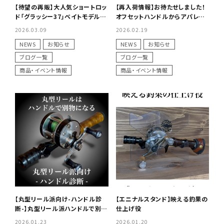
【待望の再販】大人気ショートロッ
【再入荷情報】お待たせしました！
ド「グラッシー37」ベイトモデル＆
オフセットハンドルからアパレル
極上カスタムペイントグリップ販
まで人気アイテムが勢揃い
2026.03.09
2026.02.19
売開始のお知らせ
NEWS
お知らせ
NEWS
お知らせ
ブログ一覧
ブログ一覧
商品・イベント情報
商品・イベント情報
【丸型リール派向け-ハンドル診
【エニナルスタンド】映える釣果の
断-】丸型リール派ハンドルで別物
仕上げ役
になる
2026.01.23
2026.01.20