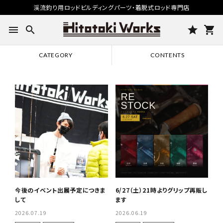
渓流釣り用ロッドビルディングパーツ・着脱式ロッド専門店
menu
search
star
shopping_cart
CATEGORY
CONTENTS
今後のイベント出展予定につきま
6/27（土）21時よりグリップ再販し
して
ます
2026.07.19
2026.06.19