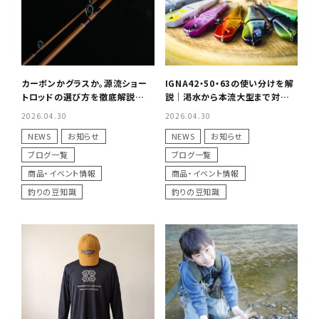
カーボンかグラスか。源流ショー
IGNA42・50・63の使い分けを解
トロッドの選び方を徹底解説
説｜渇水から本流大型まで対応す
【RUNTMAN39・GLASSY37】
るサイズローテーション
2026.04.30
2026.04.30
NEWS
お知らせ
NEWS
お知らせ
ブログ一覧
ブログ一覧
商品・イベント情報
商品・イベント情報
釣りの豆知識
釣りの豆知識