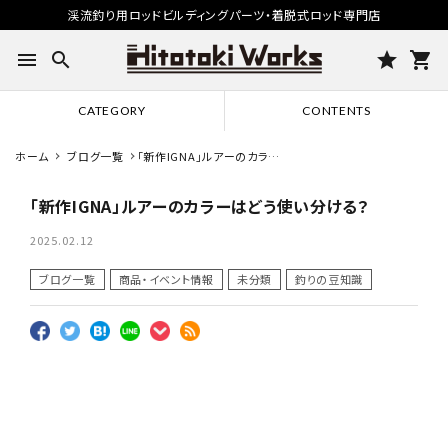
渓流釣り用ロッドビルディングパーツ・着脱式ロッド専門店
menu
search
star
shopping_cart
CATEGORY
CONTENTS
ホーム
ブログ一覧
「新作IGNA」ルアーのカラー
はどう使い分ける？
「新作IGNA」ルアーのカラーはどう使い分ける？
2025.02.12
ブログ一覧
商品・イベント情報
未分類
釣りの豆知識