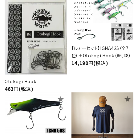
【ルアーセット】IGNA42S（全7
色）＋Otokogi Hook（#6,#8）
14,190円(税込)
Otokogi Hook
462円(税込)
star
star