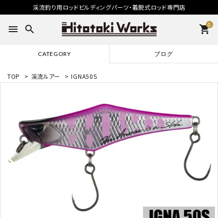
渓流釣り用ロッドビルディングパーツ・着脱式ロッド専門店
0
menu
search
shopping_cart
CATEGORY
ブログ
TOP
>
渓流ルアー
>
IGNA50S