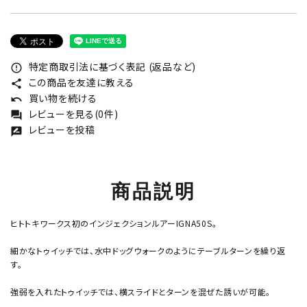
特定商取引法に基づく表記 (返品など)
error_outline
この商品を友達に教える
share
買い物を続ける
undo
レビューを見る(0件)
forum
レビューを投稿
rate_review
商品説明
ヒトトキワークス初のインジェクションルアーIGNA50S。
細かなトゥイッチでは、水中ドッグウォークのようにテーブルターンを繰り返
す。
強弱を入れたトゥイッチでは、横スライドとターンを混ぜた誘いが可能。