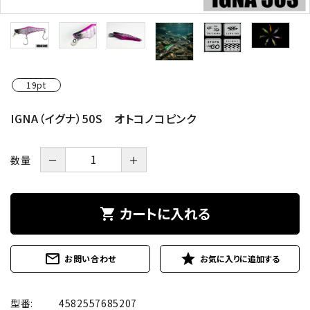
19pt
IGNA（イグナ）50S オトコノコピンク
数量
－
＋
カートに入れる
shopping_cart
mail_outline
star
お問い合わせ
型番:
4582557685207