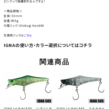
ピンクって結構釣れるんですよ！
＜商品規格＞
全長：50ｍｍ
自重：約5g
付属フック：Otokogi Hook#8
交換用フックは
こちら
IGNAの使い方・カラー選択についてはコチラ
関連商品
IGNA（イグナ）50S ニゴリニチ
IGNA（イグナ）50S スキキライ