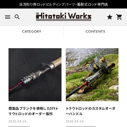
渓流釣り用ロッドビルディングパーツ・着脱式ロッド専門店
menu
search
star
shopping_cart
CATEGORY
CONTENTS
既製品ブランクを使用した5ftト
トラウトロッドのカスタムオーダ
ラウトロッドのオーダー製作
ーハンドル
2020.04.25
2020.04.24