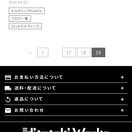
2020.04.05
ビルディングHowTo
ブログ一覧
ロッドビルディング
«
1
...
17
18
19
お支払い方法について
payment
送料・配送について
local_shipping
返品について
replay
お問い合わせ
mail