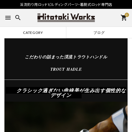
渓流釣り用ロッドビルディングパーツ・着脱式ロッド専門店
0
menu
search
shopping_cart
CATEGORY
ブログ
こだわりの詰まった渓流トラウトハンドル
TROUT HADLE
クラシック過ぎない曲線美が生み出す個性的な
デザイン