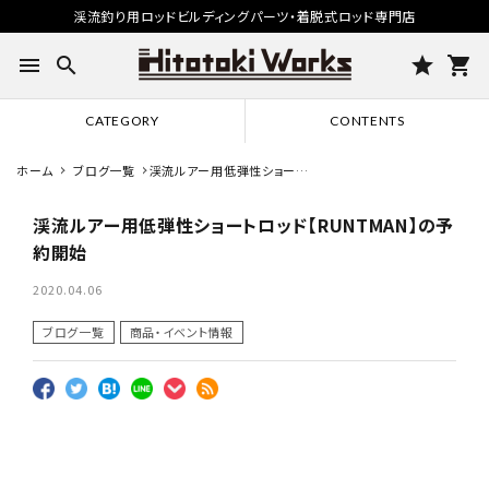
渓流釣り用ロッドビルディングパーツ・着脱式ロッド専門店
menu
search
star
shopping_cart
CATEGORY
CONTENTS
ホーム
ブログ一覧
渓流ルアー用低弾性ショート
ロッド【RUNTMAN】の予約
開始
渓流ルアー用低弾性ショートロッド【RUNTMAN】の予
約開始
2020.04.06
ブログ一覧
商品・イベント情報