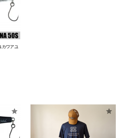
アユカワアユ
star
star