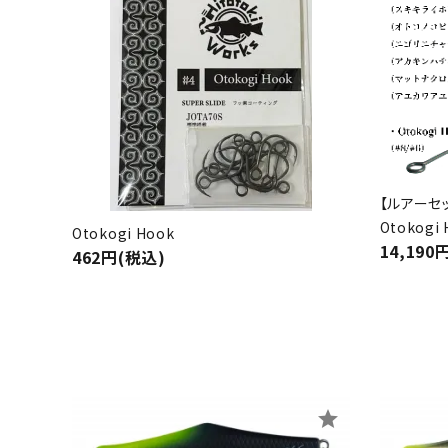
【ルアーセッ
Otokogi 
Otokogi Hook
14,190
462円(税込)
star