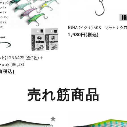
IGNA（イグナ）50S マットナク
1,980円(税込)
ト】IGNA42S（全7色）＋
Hook（#6,#8）
円(税込)
売れ筋商品
star