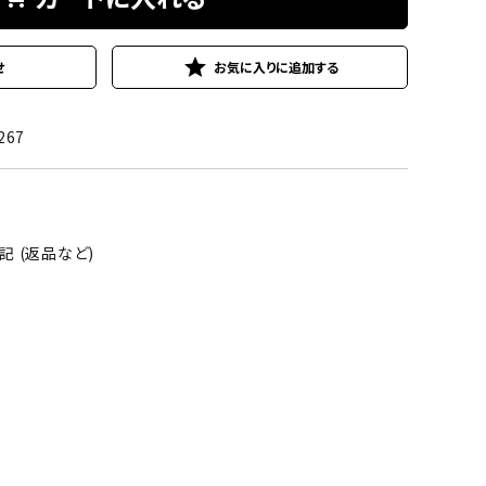
star
せ
267
 (返品など)