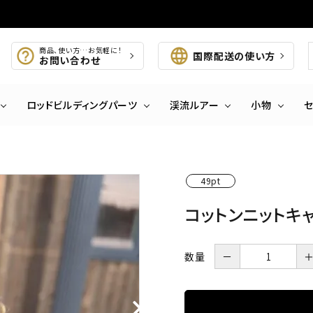
商品、使い方…お気軽に！
国際配送の使い方
お問い合わせ
ロッドビルディングパーツ
渓流ルアー
小物
49pt
コットンニットキ
数量
－