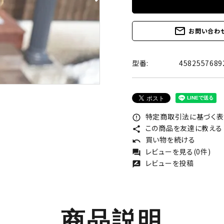
mail_outline
お問い合わ
型番:
4582557689
特定商取引法に基づく表記
error_outline
この商品を友達に教える
share
買い物を続ける
undo
レビューを見る(0件)
forum
レビューを投稿
rate_review
商品説明