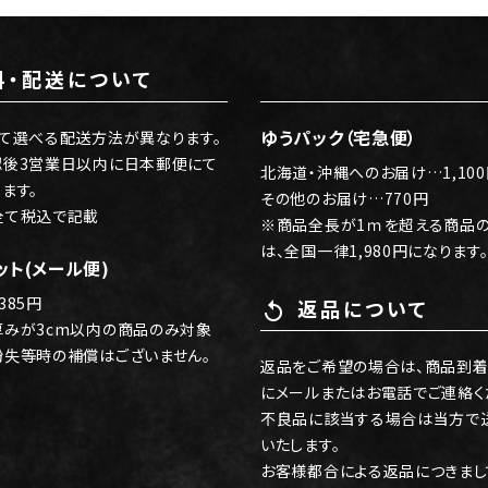
料・配送について
local_shipping
ゆうパック（宅急便）
て選べる配送方法が異なります。
認後3営業日以内に日本郵便にて
北海道・沖縄へのお届け…1,10
ます。
その他のお届け…770円
全て税込で記載
※商品全長が1ｍを超える商品
は、全国一律1,980円になります
ット(メール便)
385円
返品について
replay
厚みが3cm以内の商品のみ対象
紛失等時の補償はございません。
返品をご希望の場合は、商品到着
にメールまたはお電話でご連絡く
不良品に該当する場合は当方で
いたします。
お客様都合による返品につきまし