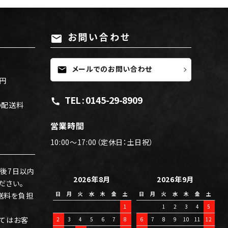
お問い合わせ
mail
メールでのお問い合わせ
mail
0円
TEL : 0145-29-8909
call
の配送料
。
営業時間
10:00～17:00（定休日：土日祝）
後7日以内
2026年8月
2026年9月
ださい。
日
月
火
水
木
金
土
日
月
火
水
木
金
土
送料を負担
1
1
2
3
4
5
てはお客
2
3
4
5
6
7
8
6
7
8
9
10
11
12