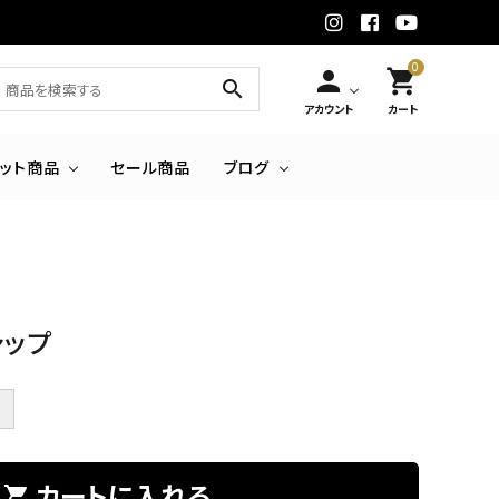
0
person
shopping_cart
search
アカウント
カート
セット商品
セール商品
ブログ
ャップ
＋
カートに入れる
shopping_cart