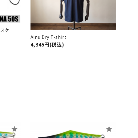
ロスケ
Ainu Dry T-shirt
4,345円(税込)
star
star