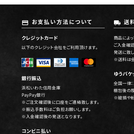
お支払い方法について
送
payment
local_shipping
クレジットカード
商品によっ
ご入金確
以下のクレジット会社をご利用頂けます。
発送に致し
※送料は
ゆうパケ
銀行振込
全国一律：
浜松いわた信用金庫
梱包後の
PayPay銀行
※破損や
※ご注文確認後に口座をご連絡致します。
※振込手数料はご負担お願いします。
※入金確認後の発送となります。
コンビニ払い