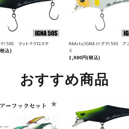
グナ）50S マットナクロスケ
K6Arts/IGNA（イグナ）50S 
(税込)
ミ
1,980円(税込)
おすすめ商品
star