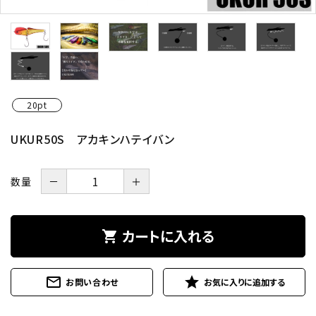
20pt
UKUR50S アカキンハテイバン
数量
－
＋
カートに入れる
shopping_cart
mail_outline
star
お問い合わせ