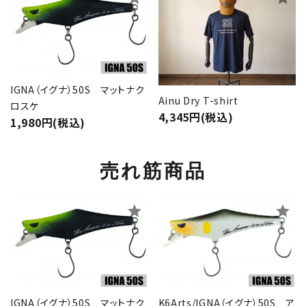
IGNA（イグナ）50S マットナク
Ainu Dry T-shirt
ロスケ
4,345円(税込)
1,980円(税込)
売れ筋商品
star
star
IGNA（イグナ）50S マットナク
K6Arts/IGNA（イグナ）50S ア