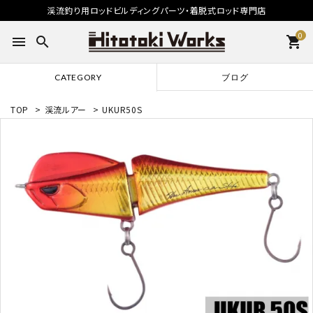
渓流釣り用ロッドビルディングパーツ・着脱式ロッド専門店
0
menu
search
shopping_cart
CATEGORY
ブログ
TOP
>
渓流ルアー
>
UKUR50S