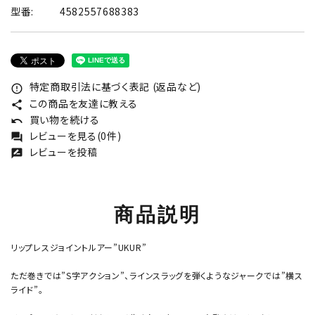
型番:
4582557688383
特定商取引法に基づく表記 (返品など)
error_outline
この商品を友達に教える
share
買い物を続ける
undo
レビューを見る(0件)
forum
レビューを投稿
rate_review
商品説明
リップレスジョイントルアー”UKUR”
ただ巻きでは”S字アクション”、ラインスラッグを弾くようなジャークでは”横ス
ライド”。