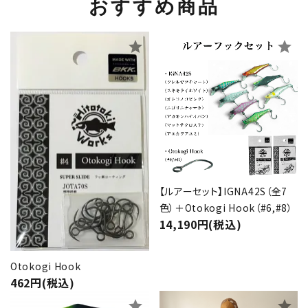
おすすめ商品
star
star
【ルアーセット】IGNA42S（全7
色）＋Otokogi Hook（#6,#8）
14,190円(税込)
Otokogi Hook
462円(税込)
star
star