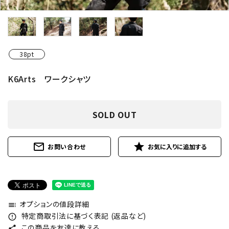
38pt
K6Arts ワークシャツ
SOLD OUT
mail_outline
star
お問い合わせ
オプションの値段詳細
toc
特定商取引法に基づく表記 (返品など)
error_outline
この商品を友達に教える
share