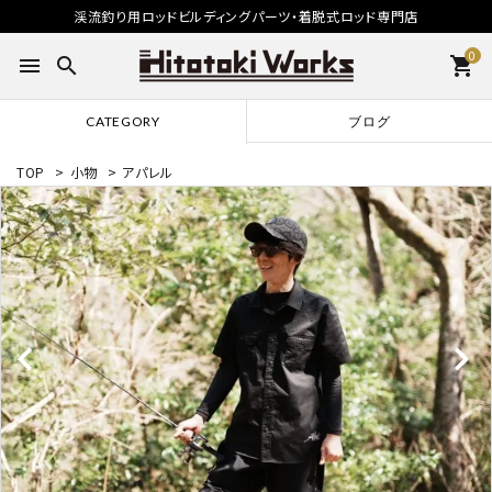
渓流釣り用ロッドビルディングパーツ・着脱式ロッド専門店
0
menu
search
shopping_cart
CATEGORY
ブログ
TOP
>
小物
>
アパレル