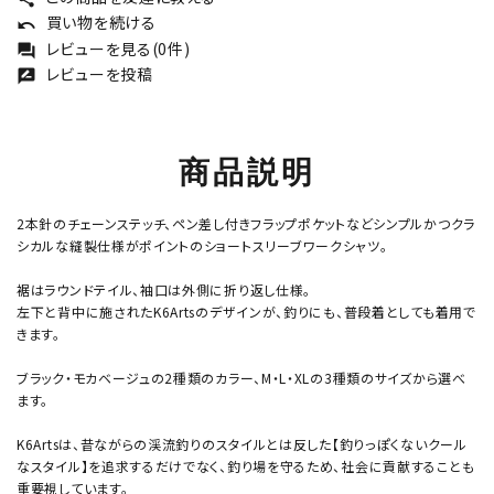
買い物を続ける
undo
レビューを見る(0件)
forum
レビューを投稿
rate_review
商品説明
2本針のチェーンステッチ、ペン差し付きフラップポケットなどシンプルかつクラ
シカルな縫製仕様がポイントのショートスリーブワークシャツ。
裾はラウンドテイル、袖口は外側に折り返し仕様。
左下と背中に施されたK6Artsのデザインが、釣りにも、普段着としても着用で
きます。
ブラック・モカベージュの2種類のカラー、M・L・XLの3種類のサイズから選べ
ます。
K6Artsは、昔ながらの渓流釣りのスタイルとは反した【釣りっぽくないクール
なスタイル】を追求するだけでなく、釣り場を守るため、社会に貢献することも
重要視しています。