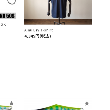
ロスケ
Ainu Dry T-shirt
4,345円(税込)
star
star