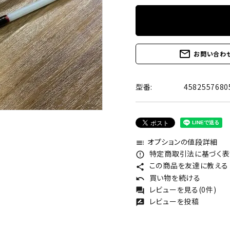
mail_outline
お問い合わ
型番:
4582557680
オプションの値段詳細
toc
特定商取引法に基づく表記
error_outline
この商品を友達に教える
share
買い物を続ける
undo
レビューを見る(0件)
forum
レビューを投稿
rate_review