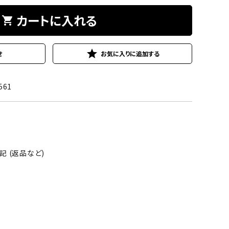
カートに入れる
shopping_cart
star
せ
561
 (返品など)