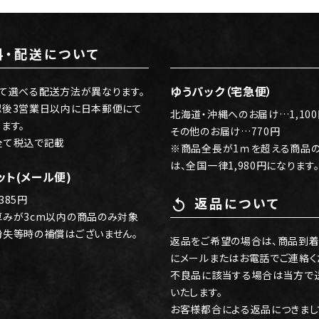
料・配送について
local_shipping
ゆうパック（宅急便）
て選べる配送方法が異なります。
認後3営業日以内に日本郵便にて
北海道・沖縄へのお届け…1,10
ます。
その他のお届け…770円
全て税込で記載
※商品全長が1ｍを超える商品
は、全国一律1,980円になります
ット(メール便)
385円
返品について
replay
厚みが3cm以内の商品のみ対象
紛失等時の補償はございません。
返品をご希望の場合は、商品到着
にメールまたはお電話でご連絡く
不良品に該当する場合は当方で
いたします。
お客様都合による返品につきまし