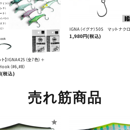
IGNA（イグナ）50S マットナク
1,980円(税込)
ト】IGNA42S（全7色）＋
Hook（#6,#8）
円(税込)
売れ筋商品
star