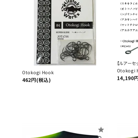
【ルアーセッ
Otokogi 
Otokogi Hook
14,190
462円(税込)
star