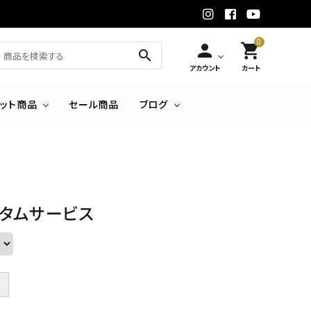
0
person
shopping_cart
search
アカウント
カート
セット商品
セール商品
ブログ
タムサービス
＋