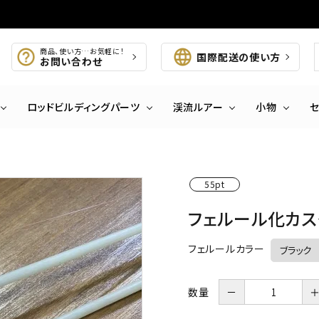
商品、使い方…お気軽に！
国際配送の使い方
お問い合わせ
ロッドビルディングパーツ
渓流ルアー
小物
55pt
フェルール化カス
フェルールカラー
数量
－