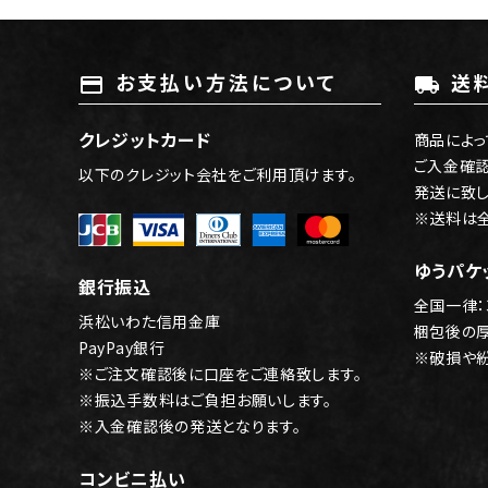
お支払い方法について
送
payment
local_shipping
クレジットカード
商品によっ
ご入金確
以下のクレジット会社をご利用頂けます。
発送に致し
※送料は
ゆうパケ
銀行振込
全国一律：
浜松いわた信用金庫
梱包後の
PayPay銀行
※破損や
※ご注文確認後に口座をご連絡致します。
※振込手数料はご負担お願いします。
※入金確認後の発送となります。
コンビニ払い