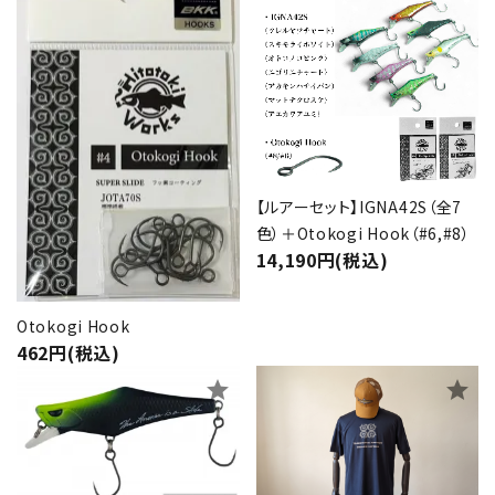
【ルアーセット】IGNA42S（全7
色）＋Otokogi Hook（#6,#8）
14,190円(税込)
Otokogi Hook
462円(税込)
star
star