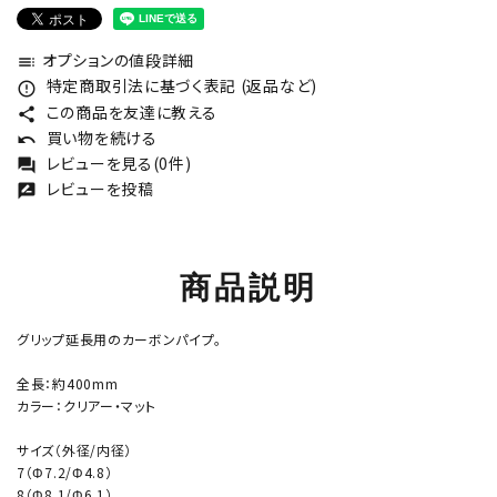
オプションの値段詳細
toc
特定商取引法に基づく表記 (返品など)
error_outline
この商品を友達に教える
share
買い物を続ける
undo
レビューを見る(0件)
forum
レビューを投稿
rate_review
商品説明
グリップ延長用のカーボンパイプ。
全長：約400mm
カラー：クリアー・マット
サイズ（外径/内径）
7（Φ7.2/Φ4.8）
8（Φ8.1/Φ6.1）