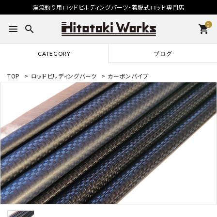
渓流釣り用ロッドビルディングパーツ・着脱式ロッド専門店
0
menu
search
shopping_cart
CATEGORY
ブログ
TOP
>
ロッドビルディングパーツ
>
カーボンパイプ