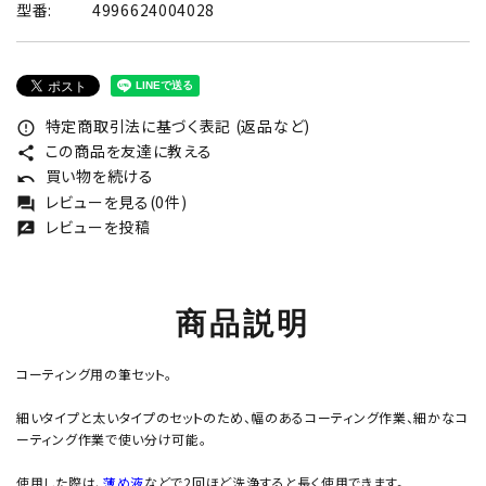
型番:
4996624004028
特定商取引法に基づく表記 (返品など)
error_outline
この商品を友達に教える
share
買い物を続ける
undo
レビューを見る(0件)
forum
レビューを投稿
rate_review
商品説明
コーティング用の筆セット。
細いタイプと太いタイプのセットのため、幅のあるコーティング作業、細かなコ
ーティング作業で使い分け可能。
使用した際は、
薄め液
などで2回ほど洗浄すると長く使用できます。