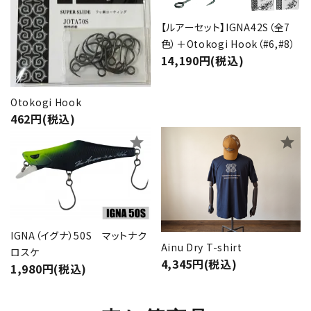
【ルアーセット】IGNA42S（全7
色）＋Otokogi Hook（#6,#8）
14,190円(税込)
Otokogi Hook
462円(税込)
star
star
IGNA（イグナ）50S マットナク
Ainu Dry T-shirt
ロスケ
4,345円(税込)
1,980円(税込)