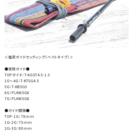
＜推奨ガイドセッティング（ベイトタイプ）＞
●使用ガイド●
TOPガイド：T-KGST4.5-1.5
1G～4G：T-KTSG4.5
5G：T-KBSG5
6G：PLKWSG6
7G：PLKWSG8
●ガイド間隔●
TOP-1G：70ｍｍ
1Ｇ-2Ｇ：75ｍｍ
2Ｇ-3Ｇ：80ｍｍ