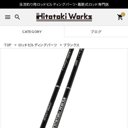
渓流釣り用ロッドビルディングパーツ・着脱式ロッド専門店
0
menu
search
shopping_cart
CATEGORY
ブログ
TOP
>
ロッドビルディングパーツ
>
ブランクス