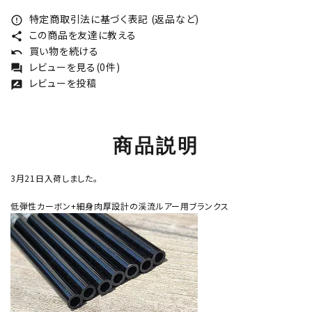
特定商取引法に基づく表記 (返品など)
error_outline
この商品を友達に教える
share
買い物を続ける
undo
レビューを見る(0件)
forum
レビューを投稿
rate_review
商品説明
3月21日入荷しました。
低弾性カーボン+細身肉厚設計の渓流ルアー用ブランクス