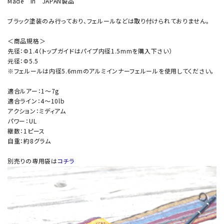
Made in JAPAN製品
ブラック塗装のみ行っており、フェルールなどは取り付けられておりません。
＜商品規格＞
先径：Φ1.4（トップガイドはパイプ内径1.5mmを購入下さい）
元径：Φ5.5
※フェルールは内径5.6mmのアルミインナーフェルールを使用してください。
適合ルアー：1～7g
適合ライン：4～10lb
アクション：ミディアム
パワー：UL
継数：1ピース
自重：約8グラム
別売りの専用袋は
コチラ