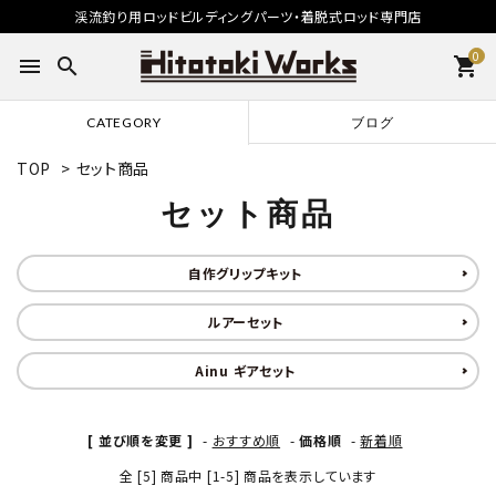
渓流釣り用ロッドビルディングパーツ・着脱式ロッド専門店
0
menu
search
shopping_cart
CATEGORY
ブログ
TOP
>
セット商品
セット商品
自作グリップキット
ルアーセット
Ainu ギアセット
[ 並び順を変更 ]
-
おすすめ順
-
価格順
-
新着順
全 [5] 商品中 [1-5] 商品を表示しています