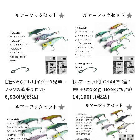
star
star
【迷ったらコレ！】イグナ３兄弟＋
【ルアーセット】IGNA42S（全7
フックの欲張りセット
色）＋Otokogi Hook（#6,#8）
6,930円(税込)
14,190円(税込)
star
star
close