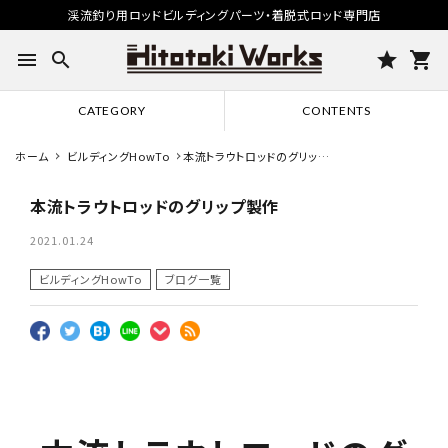
渓流釣り用ロッドビルディングパーツ・着脱式ロッド専門店
menu
search
star
shopping_cart
CATEGORY
CONTENTS
ホーム
ビルディングHowTo
本流トラウトロッドのグリップ
製作
本流トラウトロッドのグリップ製作
2021.01.24
ビルディングHowTo
ブログ一覧