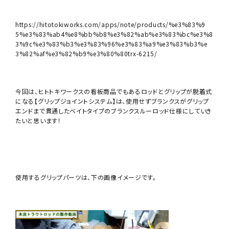
https://hitotokiworks.com/apps/note/products/%e3%83%9
5%e3%83%ab4%e8%bb%b8%e3%82%ab%e3%83%bc%e3%8
3%9c%e3%83%b3%e3%83%96%e3%83%a9%e3%83%b3%e
3%82%af%e3%82%b9%e3%80%80trx-6215/
今回は、ヒトトキワークスの看板商品でもあるロッドとグリップが脱着式
になる【グリップジョイントシステム】は、使用せずブランクスがグリップ
エンドまで貫通したベイトタイプのブランクスルーロッド仕様にしていき
たいと思います！
使用するグリップパーツは、下の画像イメージです。