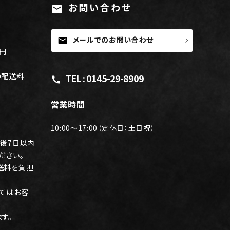
お問い合わせ
mail
メールでのお問い合わせ
mail
0円
の配送料
TEL : 0145-29-8909
call
。
営業時間
10:00～17:00（定休日：土日祝）
後7日以内
ださい。
送料を負担
てはお客
。
す。