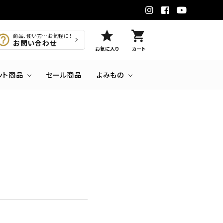
star
shopping_cart
商品、使い方…お気軽に！
お問い合わせ
お気に入り
カート
ット商品
セール商品
よみもの