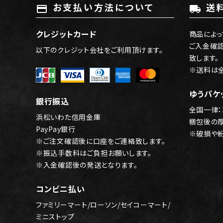
お支払い方法について
送
payment
local_shipping
クレジットカード
商品によっ
ご入金確
以下のクレジット会社をご利用頂けます。
致します。
※送料は
ゆうパケ
銀行振込
全国一律：
浜松いわた信用金庫
梱包後の
PayPay銀行
※破損や
※ご注文確認後に口座をご連絡致します。
※振込手数料はご負担お願いします。
※入金確認後の発送となります。
コンビニ払い
ファミリーマート/ローソン/セイコーマート/
ミニストップ