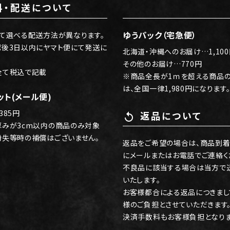
料・配送について
local_shipping
ゆうパック（宅急便）
て選べる配送方法が異なります。
認後3日以内にヤマト便にて発送に
北海道・沖縄へのお届け…1,10
その他のお届け…770円
全て税込で記載
※商品全長が1ｍを超える商品
は、全国一律1,980円になります
ット(メール便)
385円
返品について
replay
厚みが3cm以内の商品のみ対象
紛失等時の補償はございません。
返品をご希望の場合は、商品到着
にメールまたはお電話でご連絡く
不良品に該当する場合は当方で
いたします。
お客様都合による返品につきまし
様のご負担とさせていただきます
決済手数料もお客様負担となりま