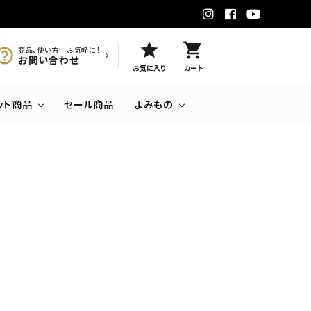
star
shopping_cart
商品、使い方…お気軽に！
お問い合わせ
お気に入り
カート
ット商品
セール商品
よみもの