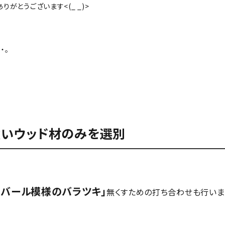
がとうございます<(_ _)>
・。
いウッド材のみを選別
「バール模様のバラツキ」
無くすための打ち合わせも行いま