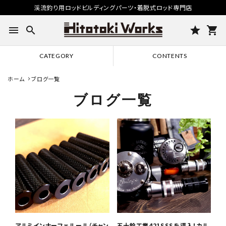
渓流釣り用ロッドビルディングパーツ・着脱式ロッド専門店
menu
search
star
shopping_cart
CATEGORY
CONTENTS
ホーム
ブログ一覧
ブログ一覧
アルミインナーフェルール（チャン
五十鈴工業421SSSを導入！カル