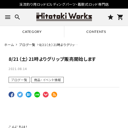
渓流釣り用ロッドビルディングパーツ・着脱式ロッド専門店
menu
search
star
shopping_cart
CATEGORY
CONTENTS
ホーム
ブログ一覧
8/21（土）21時よりグリップ
販売開始します
8/21（土）21時よりグリップ販売開始します
2021.08.14
ブログ一覧
商品・イベント情報
こんにちは！