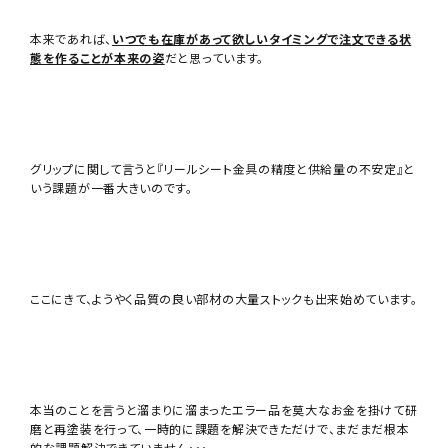
本来であれば、
いつでも在庫があって欲しいタイミングで注文できる状
態を作ることが本来の姿
だと思っています。
グリップに関して言うと『リールシート金具の精度と供給量の不安定』と
いう課題が一番大きいのです。
ここにきて、ようやく品質の良い部材の大量ストックも出来始めています。
本当のことを言うと溜まりに溜まったエラー品を莫大なお金を掛けて研
磨と再塗装を行って、一時的に課題を解決できただけで、まだまだ根本
的な課題解決できていません・・・。