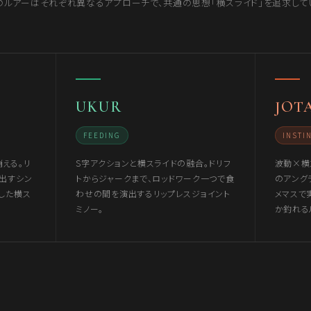
のルアーはそれぞれ異なるアプローチで、共通の思想「横スライド」を追求して
UKUR
JOT
FEEDING
INSTI
える。リ
S字アクションと横スライドの融合。ドリフ
波動×横
出すシン
トからジャークまで、ロッドワーク一つで食
のアング
した横ス
わせの間を演出するリップレスジョイント
メマスで
ミノー。
か釣れる