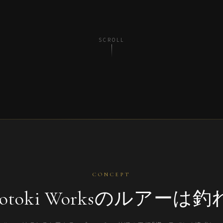
SCROLL
CONCEPT
totoki Worksのルアーは