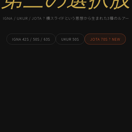
IGNA / UKUR / JOTA ? 横スライドという思想から生まれた3種のルアー
IGNA 42S / 50S / 63S
UKUR 50S
JOTA 70S ? NEW