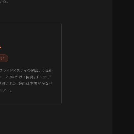
いる。
A
NCT
スライド×ステイの融合。北海道
ラーと2年かけて開発。イトウ・ア
実証された、理由は不明だがなぜ
ルアー。