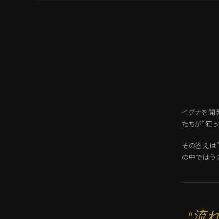
イグナを開
たちが"狂っ
その答えは
の中ではう
"流