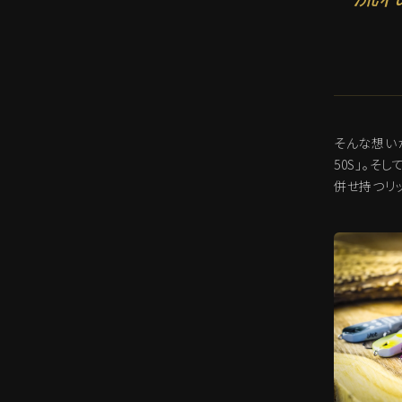
そんな想い
50S」。そし
併せ持つリッ