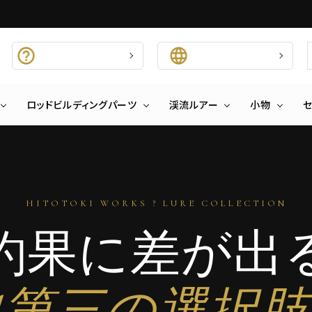
商品、使い方…お気軽に！
国際配送の使い方
お問い合わせ
ロッドビルディングパーツ
渓流ルアー
小物
HITOTOKI WORKS ? LURE COLLECTION
釣果に差が出
"第三の選択肢