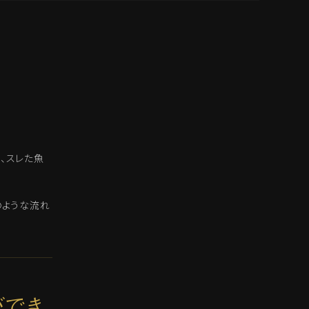
、スレた魚
のような流れ
ができ