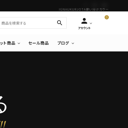
IGNA
UKUR
JOTA
使い分け
カラー
0
person
shopping_cart
search
アカウント
カート
セット商品
セール商品
ブログ
る
"