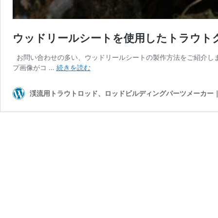
ウッドリールシートを使用したトラウト
お問い合わせの多い、ウッドリールシートの製作方法をご紹介しま
ウ
プ画像がコ …
続きを読む
ッ
ド
渓流用トラウトロッド、ロッドビルディングパーツメーカー｜Hit
リ
ー
ル
シ
ー
ト
を
使
用
し
た
ト