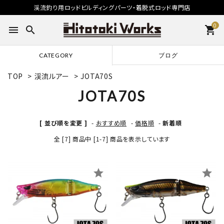
渓流釣り用ロッドビルディングパーツ・着脱式ロッド専門店
0
menu
search
shopping_cart
CATEGORY
ブログ
TOP
>
渓流ルアー
>
JOTA70S
JOTA70S
[ 並び順を変更 ]
-
おすすめ順
-
価格順
-
新着順
全 [7] 商品中 [1-7] 商品を表示しています
star
star