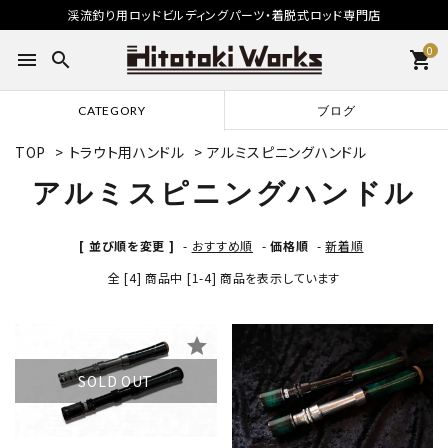
渓流釣り用ロッドビルディングパーツ・着脱式ロッド専門店
0
menu
search
shopping_cart
CATEGORY
ブログ
TOP
>
トラウト用ハンドル
>
アルミスピニングハンドル
アルミスピニングハンドル
[ 並び順を変更 ]
-
おすすめ順
-
価格順
-
新着順
全 [4] 商品中 [1-4] 商品を表示しています
star
star
SOLD OUT